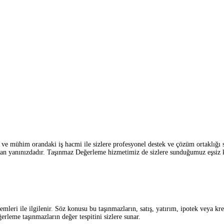
 mühim orandaki iş hacmi ile sizlere profesyonel destek ve çözüm ortaklığı 
an yanınızdadır. Taşınmaz Değerleme hizmetimiz de sizlere sunduğumuz eşsiz ka
eri ile ilgilenir. Söz konusu bu taşınmazların, satış, yatırım, ipotek veya kre
rleme taşınmazların değer tespitini sizlere sunar.