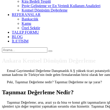
Kira Bedeli Tespiti
Proje Geliştirme ve En Verimli Kullanım Analizleri
Kentsel Dönüşüm Değerleme
REFERANSLAR
Bankacılık
Kamu
Özel Sektör
TALEP FORMU
BLOG
İLETİŞİM
Ankara Kentsel Dönüşüm Değerleme
Emsal Gayrimenkul Değerleme Danışmanlık A.Ş yüksek ticari potansiyeli ve
uzman kadrosu ile Türkiye'nin önde gelen firmalarından birisi olarak her zam
Peki, Taşınmaz Değerleme nedir? Taşınmaz Değerleme ne işe yarar?
Taşınmaz Değerleme Nedir?
Taşınmaz Değerleme; arsa, arazi ya da bina ve konut gibi taşınmazların işleml
işlemleri için değer tespitini yapmaktan sorumlu olan hizmettir. Taşınmaz Değe