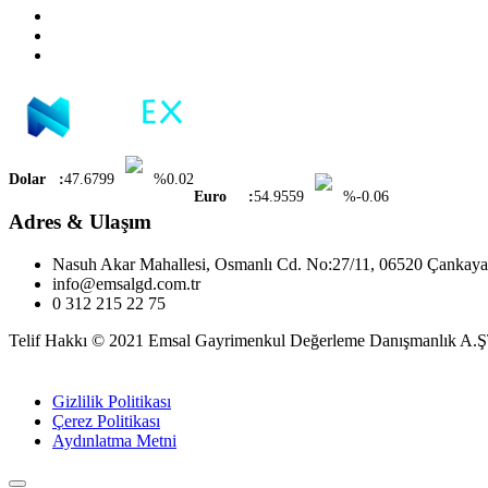
Dolar :
47.6799
%0.02
Euro :
54.9559
%-0.06
Adres & Ulaşım
Nasuh Akar Mahallesi, Osmanlı Cd. No:27/11, 06520 Çank
info@emsalgd.com.tr
0 312 215 22 75
Telif Hakkı © 2021
Emsal Gayrimenkul Değerleme Danışmanlık A.Ş
®
MakroKEY
Gizlilik Politikası
Çerez Politikası
Aydınlatma Metni