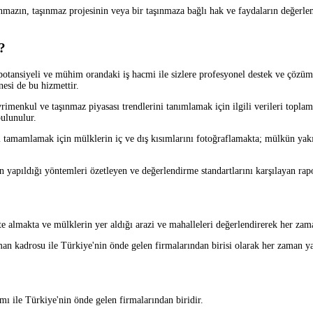
azın, taşınmaz projesinin veya bir taşınmaza bağlı hak ve faydaların değerle
?
nsiyeli ve mühim orandaki iş hacmi ile sizlere profesyonel destek ve çözüm
tanesi de bu hizmettir.
nkul ve taşınmaz piyasası trendlerini tanımlamak için ilgili verileri toplamak
ulunulur.
mlamak için mülklerin iç ve dış kısımlarını fotoğraflamakta; mülkün yakının
ıldığı yöntemleri özetleyen ve değerlendirme standartlarını karşılayan rapor
almakta ve mülklerin yer aldığı arazi ve mahalleleri değerlendirerek her zaman
rosu ile Türkiye'nin önde gelen firmalarından birisi olarak her zaman yanınız
ı ile Türkiye'nin önde gelen firmalarından biridir.