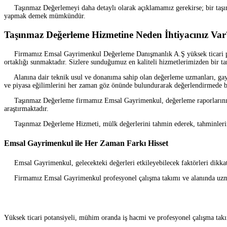
Taşınmaz Değerlemeyi daha detaylı olarak açıklamamız gerekirse; bir taşınm
yapmak demek mümkündür.
Taşınmaz Değerleme Hizmetine Neden İhtiyacınız Var
Firmamız Emsal Gayrimenkul Değerleme Danışmanlık A.Ş yüksek ticari pota
ortaklığı sunmaktadır. Sizlere sunduğumuz en kaliteli hizmetlerimizden bir 
Alanına dair teknik usul ve donanıma sahip olan değerleme uzmanları, gayrime
ve piyasa eğilimlerini her zaman göz önünde bulundurarak değerlendirmede b
Taşınmaz Değerleme firmamız Emsal Gayrimenkul, değerleme raporlarını tama
araştırmaktadır.
Taşınmaz Değerleme Hizmeti, mülk değerlerini tahmin ederek, tahminlerin yap
Emsal Gayrimenkul ile Her Zaman Farkı Hisset
Emsal Gayrimenkul, gelecekteki değerleri etkileyebilecek faktörleri dikkate 
Firmamız Emsal Gayrimenkul profesyonel çalışma takımı ve alanında uzman kad
Yüksek ticari potansiyeli, mühim oranda iş hacmi ve profesyonel çalışma takım