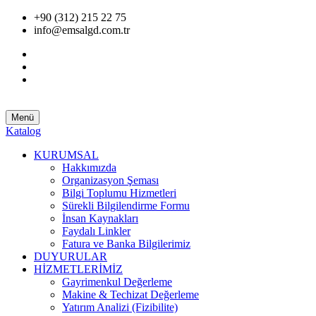
+90 (312) 215 22 75
info@emsalgd.com.tr
Menü
Katalog
KURUMSAL
Hakkımızda
Organizasyon Şeması
Bilgi Toplumu Hizmetleri
Sürekli Bilgilendirme Formu
İnsan Kaynakları
Faydalı Linkler
Fatura ve Banka Bilgilerimiz
DUYURULAR
HİZMETLERİMİZ
Gayrimenkul Değerleme
Makine & Techizat Değerleme
Yatırım Analizi (Fizibilite)