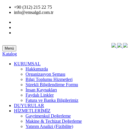
+90 (312) 215 22 75
info@emsalgd.com.tr
Menü
Katalog
KURUMSAL
Hakkımızda
Organizasyon Şeması
Bilgi Toplumu Hizmetleri
Sürekli Bilgilendirme Formu
İnsan Kaynakları
Faydalı Linkler
Fatura ve Banka Bilgilerimiz
DUYURULAR
HİZMETLERİMİZ
Gayrimenkul Değerleme
Makine & Techizat Değerleme
Yatırım Analizi (Fizibilite)