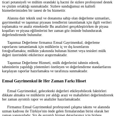
ticari potansiyeli ve mühim orandaki iş hacmi ile sizlere profesyonel destek
ve çözüm ortaklığı sunmaktadır. Sizlere sunduğumuz en kaliteli
hizmetlerimizden bir tanesi de bu hizmettir.
Alanına dair teknik usul ve donanıma sahip olan değerleme uzmanları,
gayrimenkul ve taşınmaz piyasası trendlerini tanımlamak için ilgili verileri
toplamakta ve analiz etmektedir Bu analizleri gerçekleştirirken de piyasa
koşulları ve piyasa eğilimlerini her zaman göz önünde bulundurarak
değerlendirmede bulunulur.
Taşınmaz Değerleme firmamız Emsal Gayrimenkul, değerleme
raporlarını tamamlamak için mülklerin iç ve dış kısımlarını
fotoğraflamakta; mülkün yakınında bulunan hizmet veya tesisleri mülk
değeri üzerindeki etkilerince araştırmaktadır.
Taşınmaz Değerleme Hizmeti, mülk değerlerini tahmin ederek,
tahminlerin yapıldığı yöntemleri özetleyen ve değerlendirme standartlarını
karşılayan raporlar hazırlamakta ve tarafınıza sunmaktadır.
Emsal Gayrimenkul ile Her Zaman Farkı Hisset
Emsal Gayrimenkul, gelecekteki değerleri etkileyebilecek faktörleri
dikkate almakta ve mülklerin yer aldığı arazi ve mahalleleri değerlendirerek
her zaman ayrıntılı rapor ve analizler hazırlamaktadır.
Firmamız Emsal Gayrimenkul profesyonel çalışma takımı ve alanında
uzman kadrosu ile Türkiye'nin önde gelen firmalarından birisi olarak her
zaman yanınızdadır. Siz de ayrıntılı hizmet detaylarımız için bizlere