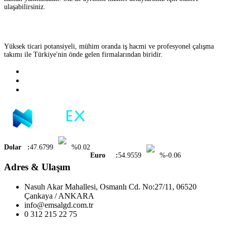
ulaşabilirsiniz.
Yüksek ticari potansiyeli, mühim oranda iş hacmi ve profesyonel çalışma
takımı ile Türkiye'nin önde gelen firmalarından biridir.
Dolar :
47.6799
%0.02
Euro :
54.9559
%-0.06
Adres & Ulaşım
Nasuh Akar Mahallesi, Osmanlı Cd. No:27/11, 06520
Çankaya / ANKARA
info@emsalgd.com.tr
0 312 215 22 75